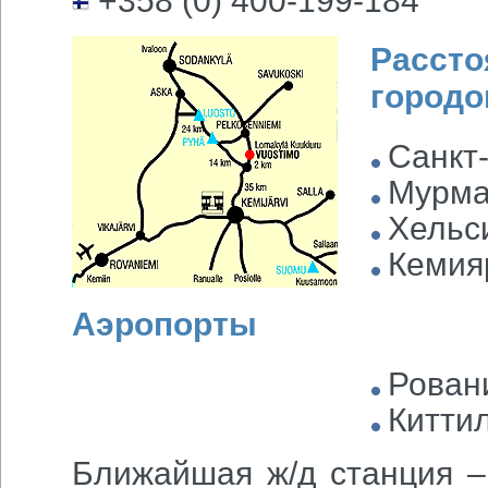
+358 (0) 400-199-184
Рассто
городо
Санкт-
Мурма
Хельси
Кемияр
Аэропорты
Ровани
Киттил
Ближайшая ж/д станция –