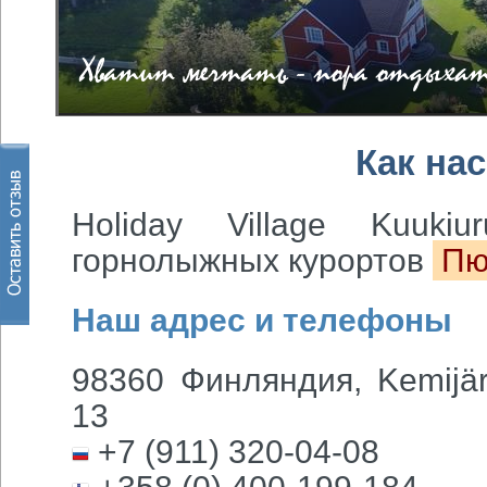
Хватит мечтать - пора отдыхат
Как нас
Holiday Village Kuuki
горнолыжных курортов
Пю
Наш адрес и телефоны
98360 Финляндия, Kemijärv
13
+7 (911) 320-04-08